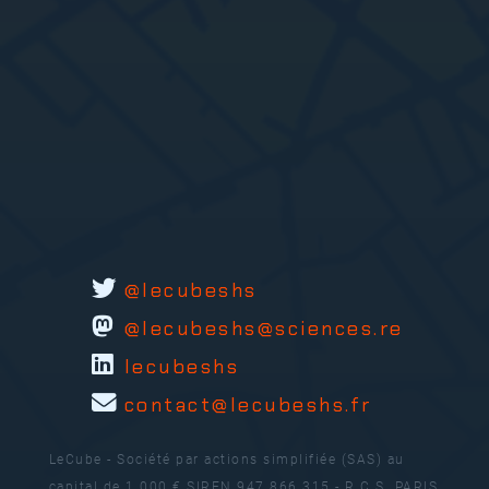
publications
@lecubeshs
@lecubeshs@sciences.re
lecubeshs
contact@lecubeshs.fr
LeCube - Société par actions simplifiée (SAS) au
capital de 1 000 €
SIREN 947 866 315 - R.C.S. PARIS