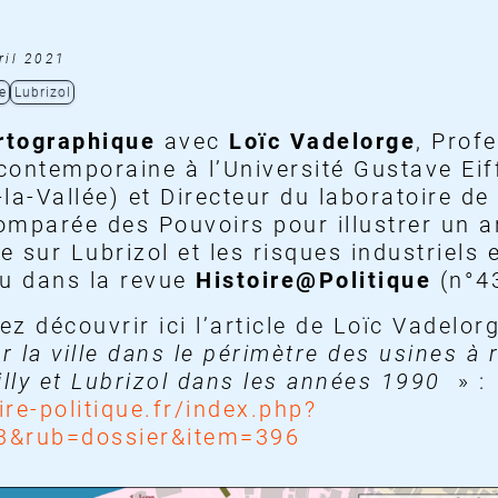
ril 2021
e
Lubrizol
artographique
avec
Loïc Vadelorge
, Prof
 contemporaine à l’Université Gustave Eiff
la-Vallée) et Directeur du laboratoire de
mparée des Pouvoirs pour illustrer un ar
ue sur Lubrizol et les risques industriels 
ru dans la revue
Histoire@Politique
(n°4
z découvrir ici l’article de Loïc Vadelor
 la ville dans le périmètre des usines à 
illy et Lubrizol dans les années 1990
» :
re-politique.fr/index.php?
3&rub=dossier&item=396