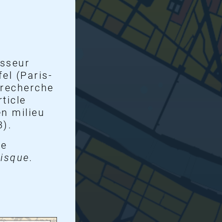
esseur
el (Paris-
 recherche
ticle
en milieu
3).
ge
risque.