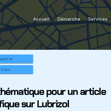
Accueil
Démarche
Services
raphie
ation
thématique pour un article
fique sur Lubrizol