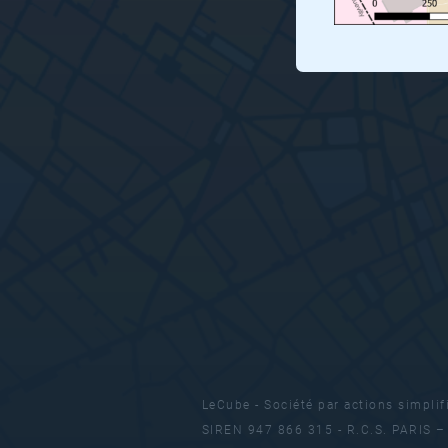
LeCube - Société par actions simplif
SIREN 947 866 315 - R.C.S. PARIS 