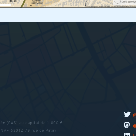
iée (SAS) au capital de 1 000 €
– NAF 6201Z
79 rue de Patay