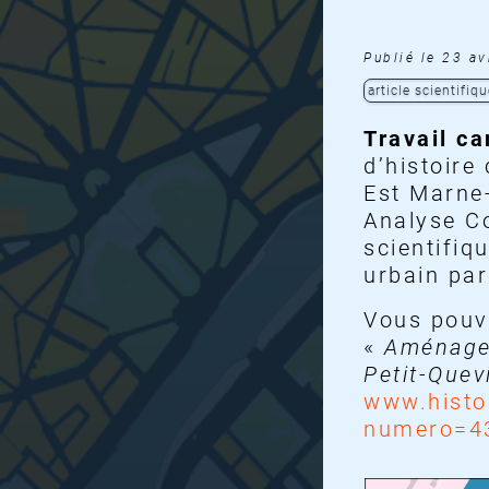
Publié le 23 av
article scientifiqu
Travail c
d’histoire
Est Marne-
Analyse Co
scientifiq
urbain pa
Vous pouve
«
Aménager
Petit-Quev
www.histoi
numero=4